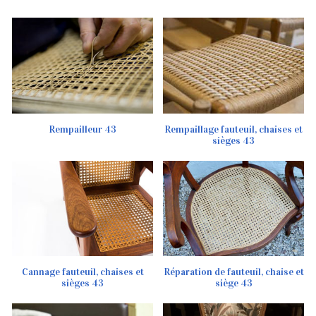
Rempailleur 43
Rempaillage fauteuil, chaises et
sièges 43
Cannage fauteuil, chaises et
Réparation de fauteuil, chaise et
sièges 43
siège 43