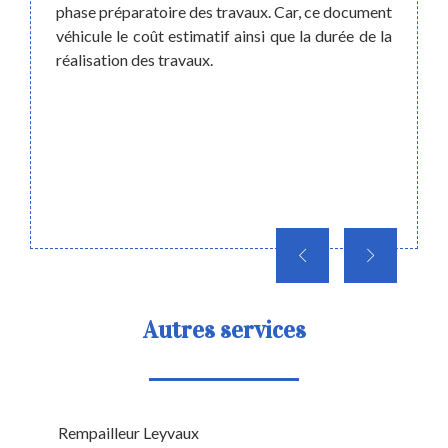
 notre
phase préparatoire des travaux. Car, ce document
de qua
 votre
véhicule le coût estimatif ainsi que la durée de la
soient
us vous
réalisation des travaux.
mobil
appor
fourn
attent
vous r
Autres services
Rempailleur Leyvaux