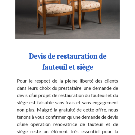
ence
Devis de restauration de
Fai
fauteuil et siège
e d’un
Pour le respect de la pleine liberté des clients
fau
 à jour
dans leurs choix du prestataire, une demande de
son. Si
devis d’un projet de restauration du fauteuil et du
lure de
siège est faisable sans frais et sans engagement
Avez-
 équipe
non plus. Malgré la gratuité de cette offre, nous
mauvai
ration
tenons à vous confirmer qu’une demande de devis
adress
auteuil
d’une opération rénovatrice de fauteuil et de
profes
olidons
siège reste un élément très essentiel pour la
menuis