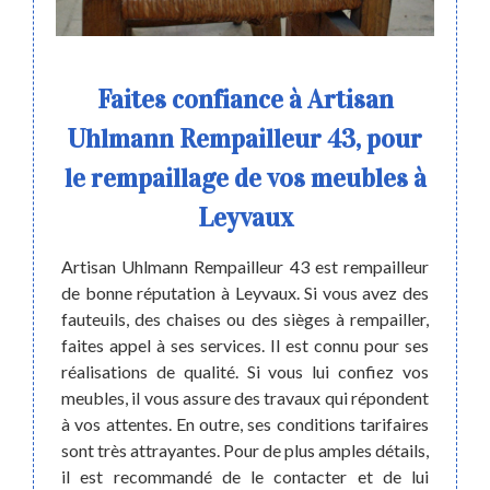
vous
Faites confiance à Artisan
Uhlmann Rempailleur 43, pour
jet de
Un rem
le rempaillage de vos meubles à
er avec
le dom
 Car ce
et siè
Leyvaux
e votre
format
 le bon
spécia
Artisan Uhlmann Rempailleur 43 est rempailleur
z vous,
Un rem
de bonne réputation à Leyvaux. Si vous avez des
ue nous
salarié
fauteuils, des chaises ou des sièges à rempailler,
nnaitre
selon 
faites appel à ses services. Il est connu pour ses
oche de
œuvre 
réalisations de qualité. Si vous lui confiez vos
 43 est
la cha
meubles, il vous assure des travaux qui répondent
bles à
contac
à vos attentes. En outre, ses conditions tarifaires
sieurs
sont très attrayantes. Pour de plus amples détails,
il est recommandé de le contacter et de lui