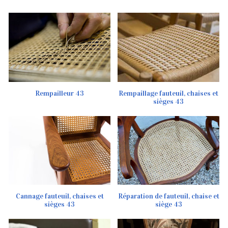
Rempailleur 43
Rempaillage fauteuil, chaises et
sièges 43
Cannage fauteuil, chaises et
Réparation de fauteuil, chaise et
sièges 43
siège 43