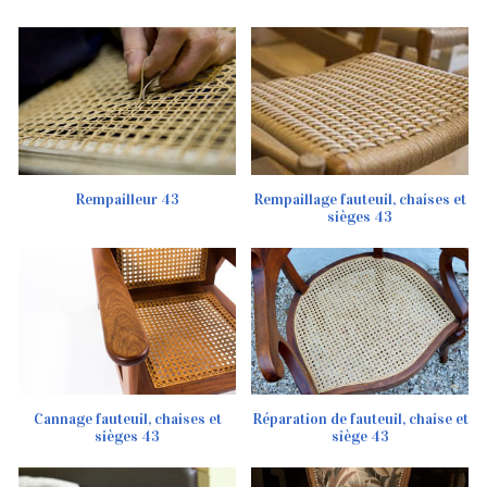
Rempailleur 43
Rempaillage fauteuil, chaises et
sièges 43
Cannage fauteuil, chaises et
Réparation de fauteuil, chaise et
sièges 43
siège 43