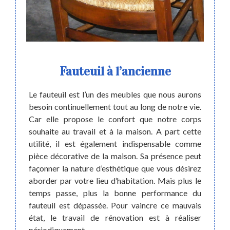
des
Fauteuil à l’ancienne
Quan
n de
Le fauteuil est l’un des meubles que nous aurons
es.
ré
besoin continuellement tout au long de notre vie.
Car elle propose le confort que notre corps
araison
souhaite au travail et à la maison. A part cette
ire une
utilité, il est également indispensable comme
La rép
ièges à
pièce décorative de la maison. Sa présence peut
activi
ès de 4
façonner la nature d’esthétique que vous désirez
leurs 
frontez
aborder par votre lieu d’habitation. Mais plus le
Car, t
chnique
temps passe, plus la bonne performance du
cuisin
tenir ce
fauteuil est dépassée. Pour vaincre ce mauvais
diminu
prix. A
état, le travail de rénovation est à réaliser
étant 
rtisan
périodiquement.