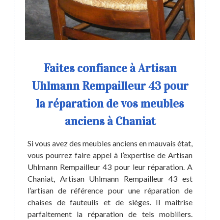
euil
Faites confiance à Artisan
Uhlmann Rempailleur 43 pour
rén
la réparation de vos meubles
artisan
anciens à Chaniat
euil et
Dans 
e offre
réamén
état de
Si vous avez des meubles anciens en mauvais état,
vous,
eau, de
vous pourrez faire appel à l’expertise de Artisan
presta
eci est
Uhlmann Rempailleur 43 pour leur réparation. A
fauteu
niat de
Chaniat, Artisan Uhlmann Rempailleur 43 est
passer
alifiée
l’artisan de référence pour une réparation de
vous. 
ez nous
chaises de fauteuils et de sièges. Il maitrise
état de
ce que
parfaitement la réparation de tels mobiliers.
interv