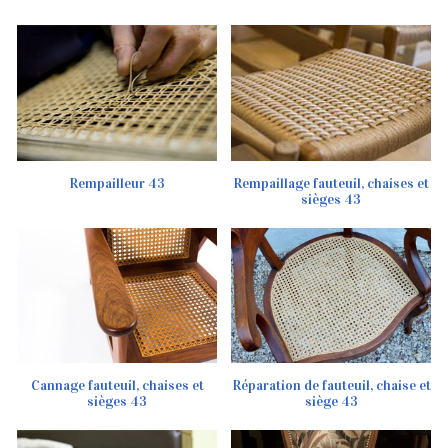
Rempailleur 43
Rempaillage fauteuil, chaises et
sièges 43
Cannage fauteuil, chaises et
Réparation de fauteuil, chaise et
sièges 43
siège 43