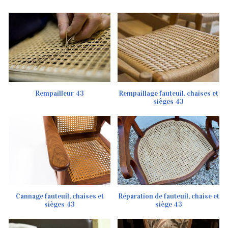
Rempailleur 43
Rempaillage fauteuil, chaises et
sièges 43
Cannage fauteuil, chaises et
Réparation de fauteuil, chaise et
sièges 43
siège 43