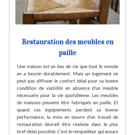
an
Restauration des meubles en
Art
pour
paille
43 
les à
pour
Une maison est un lieu de vie que tout le monde
uve
à S
en a besoin durablement. Mais un logement ne
peut pas diffuser le confort idéal pour sa bonne
ailleur
condition de viabilité en absence d’un meuble
A Sain
nie De
nécessaire pour la vie quotidienne. Les meubles
Artis
chaises
de maisons peuvent être fabriqués en paille. Et
servic
l à ses
quand ces équipements perdent sa bonne
de si
ions de
performance, la mise en œuvre d’un travail de
besoi
il vous
restauration devrait être réalisée dans le plus
contac
tentes.
bref délai possible. C’est le rempailleur qui assure
de vou