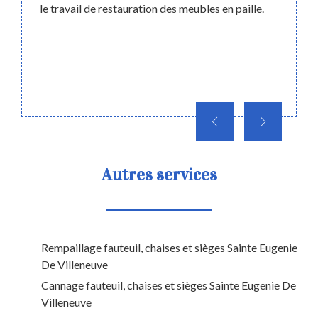
nt très
le travail de restauration des meubles en paille.
sièges
 il est
vie. C
emander
Villen
si vous
projet
dans le
fauteui
Autres services
Rempaillage fauteuil, chaises et sièges Sainte Eugenie
De Villeneuve
Cannage fauteuil, chaises et sièges Sainte Eugenie De
Villeneuve